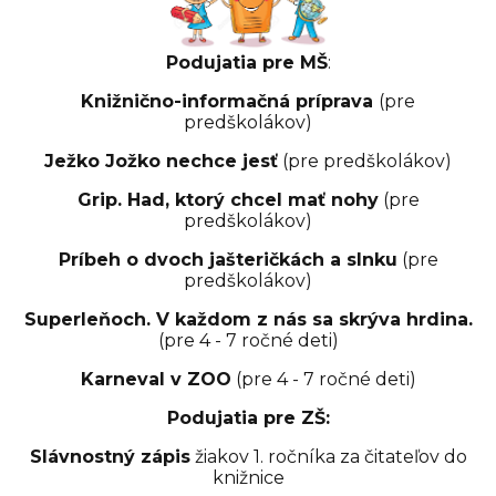
Podujatia pre MŠ
:
Knižnično-informačná príprava
(pre
predškolákov)
Ježko Jožko nechce jesť
(pre predškolákov)
Grip. Had, ktorý chcel mať nohy
(pre
predškolákov)
Príbeh o dvoch jašteričkách a slnku
(pre
predškolákov)
Superleňoch. V každom z nás sa skrýva hrdina.
(pre 4 - 7 ročné deti)
Karneval v ZOO
(pre 4 - 7 ročné deti)
Podujatia pre ZŠ:
Slávnostný zápis
žiakov 1. ročníka za čitateľov do
knižnice