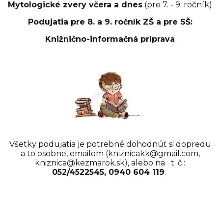
Mytologické zvery včera a dnes
(pre 7. - 9. ročník)
Podujatia pre 8. a 9. ročník ZŠ a pre SŠ:
Knižnično-informačná príprava
Všetky podujatia je potrebné dohodnúť si dopredu
a to osobne, emailom (kniznicakk@gmail.com,
kniznica@kezmarok.sk), alebo na t. č.:
052/4522545, 0940 604 119
.