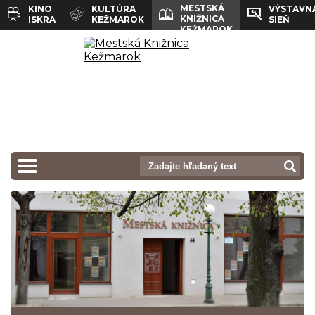
MESTSKÁ
KINO
KULTÚRA
VÝSTAVN
KNIŽNICA
ISKRA
KEŽMAROK
SIEŇ
KEŽMAROK
prepnut_navigaciu