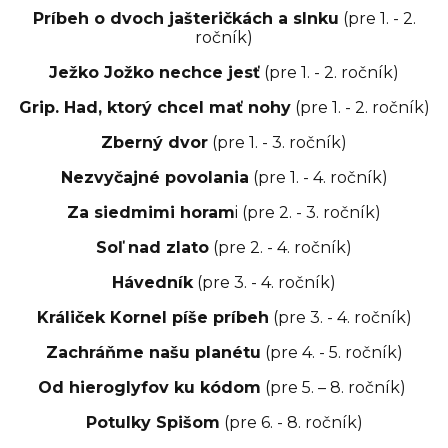
Príbeh o dvoch jašteričkách a slnku
(pre 1. - 2.
ročník)
Ježko Jožko nechce jesť
(pre 1. - 2. ročník)
Grip. Had, ktorý chcel mať nohy
(pre 1. - 2. ročník)
Zberný dvor
(pre 1. - 3. ročník)
Nezvyčajné povolania
(pre 1. - 4. ročník)
Za siedmimi horam
i (pre 2. - 3. ročník)
Soľ nad zlato
(pre 2. - 4. ročník)
Hávedník
(pre 3. - 4. ročník)
Králiček Kornel píše príbeh
(pre 3. - 4. ročník)
Zachráňme našu planétu
(pre 4. - 5. ročník)
Od hieroglyfov ku kódom
(pre 5. – 8. ročník)
Potulky Spišom
(pre 6. - 8. ročník)